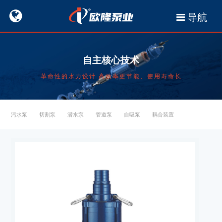
导航
自主核心技术
革命性的水力设计 高效率更节能、使用寿命长
污水泵
切割泵
潜水泵
管道泵
自吸泵
耦合装置