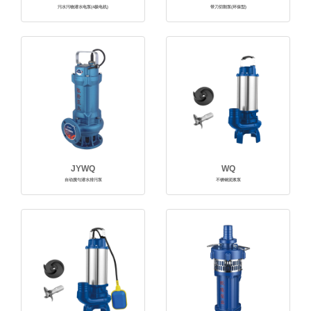
污水污物潜水电泵(4极电机)
带刀切割泵(环保型)
JYWQ
WQ
自动搅匀潜水排污泵
不锈钢泥浆泵