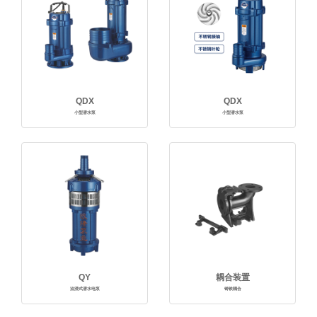
QDX
QDX
小型潜水泵
小型潜水泵
QY
耦合装置
油浸式潜水电泵
铸铁耦合