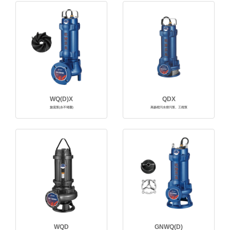
WQ(D)X
QDX
旋流泵(永不堵塞)
高扬程污水排污泵、工程泵
WQD
GNWQ(D)