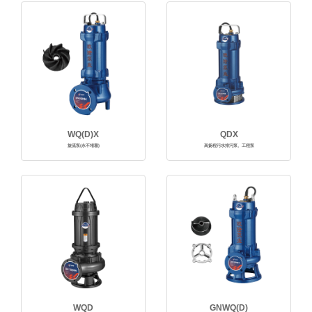
WQ(D)X
QDX
旋流泵(永不堵塞)
高扬程污水排污泵、工程泵
WQD
GNWQ(D)