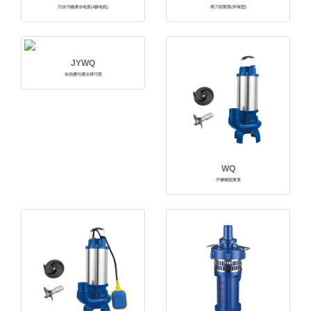
污水污物潜水电泵(4极电机)
带刀切割泵(环保型)
JYWQ
自动搅匀潜水排污泵
WQ
不锈钢泥浆泵