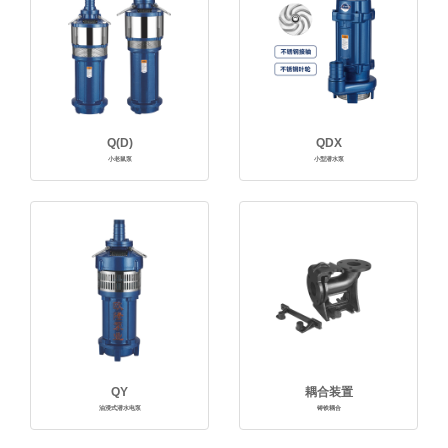
Q(D)
QDX
小老鼠泵
小型潜水泵
QY
耦合装置
油浸式潜水电泵
铸铁耦合