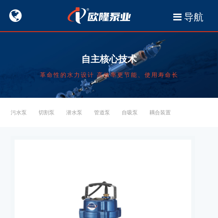
导航
自主核心技术
革命性的水力设计 高效率更节能、使用寿命长
污水泵
切割泵
潜水泵
管道泵
自吸泵
耦合装置